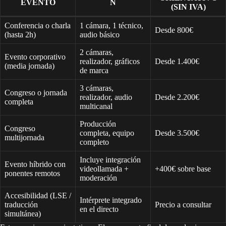
EVENTO
N
(SIN IVA)
Conferencia o charla
1 cámara, 1 técnico,
Desde 800€
(hasta 2h)
audio básico
2 cámaras,
Evento corporativo
realizador, gráficos
Desde 1.400€
(media jornada)
de marca
3 cámaras,
Congreso o jornada
realizador, audio
Desde 2.200€
completa
multicanal
Producción
Congreso
completa, equipo
Desde 3.500€
multijornada
completo
Incluye integración
Evento híbrido con
videollamada +
+400€ sobre base
ponentes remotos
moderación
Accesibilidad (LSE /
Intérprete integrado
traducción
Precio a consultar
en el directo
simultánea)