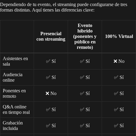
Dependiendo de tu evento, el streaming puede configurarse de tres
formas distintas. Aquí tienes las diferencias clave:
Evento
híbrido
Presencial
(ponentes y
100% Virtual
con streaming
público en
remoto)
Asistentes en
✅ Sí
✅ Sí
❌ No
sala
Audiencia
✅ Sí
✅ Sí
✅ Sí
online
Ponentes en
❌ No
✅ Sí
✅ Sí
remoto
Q&A online
✅ Sí
✅ Sí
✅ Sí
en tiempo real
Grabación
✅ Sí
✅ Sí
✅ Sí
incluida